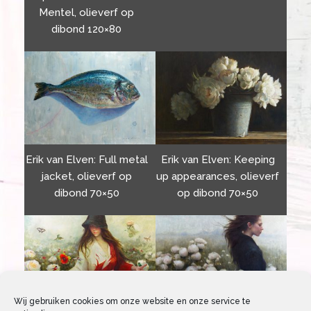
Mentel, olieverf op
dibond 120×80
Erik van Elven: Full metal
Erik van Elven: Keeping
jacket, olieverf op
up appearances, olieverf
dibond 70×50
op dibond 70×50
Erik van Elven: Flow,
Wij gebruiken cookies om onze website en onze service te