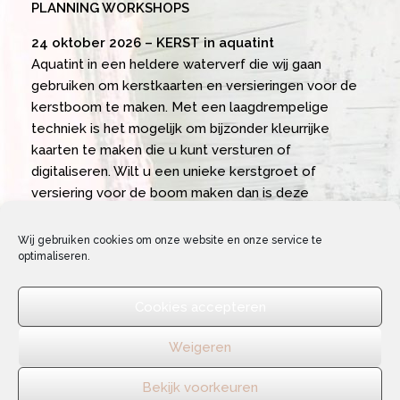
PLANNING WORKSHOPS
24 oktober 2026 – KERST in aquatint
Aquatint in een heldere waterverf die wij gaan
gebruiken om kerstkaarten en versieringen voor de
kerstboom te maken. Met een laagdrempelige
techniek is het mogelijk om bijzonder kleurrijke
kaarten te maken die u kunt versturen of
digitaliseren. Wilt u een unieke kerstgroet of
versiering voor de boom maken dan is deze
workshop zeker een aanrader. Docent: Anneke
Zaterdag 24 oktober 2026 | 10:30 – 16:00 uur. Kosten:
Wij gebruiken cookies om onze website en onze service te
€ 59,50 inclusief alle materialen, koffie/thee, lekkers
optimaliseren.
en een overheerlijke verwenlunch.
Cookies accepteren
Weigeren
Bekijk voorkeuren